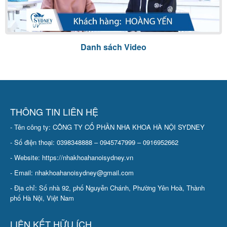
BẢNG
GIÁ
Danh sách Video
LIÊN
HỆ
GIỚI
THÔNG TIN LIÊN HỆ
THIỆU
- Tên công ty: CÔNG TY CỔ PHẦN NHA KHOA HÀ NỘI SYDNEY
KIẾN
- Số điện thoại: 0398348888 – 0945747999 – 0916952662
THỨC
- Website: https://nhakhoahanoisydney.vn
NHA
KHOA
- Email: nhakhoahanoisydney@gmail.com
- Địa chỉ: Số nhà 92, phố Nguyễn Chánh, Phường Yên Hoà, Thành
Chính
phố Hà Nội, Việt Nam
sách
bảo
LIÊN KẾT HỮU ÍCH