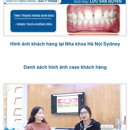
Hàn
răng
Nhổ
răng
khôn
Hình ảnh khách hàng tại Nha khoa Hà Nội Sydney
Tẩy
trắng
Danh sách hình ảnh case khách hàng
răng
Trồng
răng
implant
Răng
sứ
thẩm
mỹ