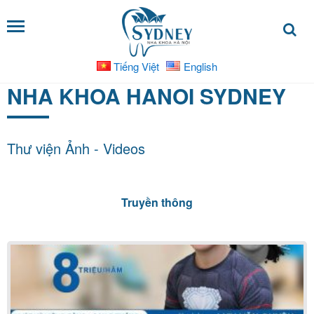
Tiếng Việt
English
DỊCH
NHA KHOA HANOI SYDNEY
VỤ
Bọc
răng
Thư viện Ảnh - Videos
sứ
Nha
Truyền thông
khoa
trẻ
em
Niềng
răng