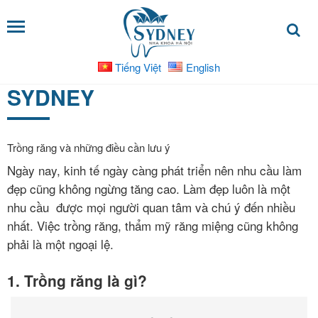
Tiếng Việt
English
DỊCH
SYDNEY
VỤ
Bọc
răng
Trồng răng và những điều cần lưu ý
sứ
Ngày nay, kinh tế ngày càng phát triển nên nhu cầu làm
đẹp cũng không ngừng tăng cao. Làm đẹp luôn là một
Nha
nhu cầu được mọi người quan tâm và chú ý đến nhiều
khoa
nhất. Việc trồng răng, thẩm mỹ răng miệng cũng không
trẻ
em
phải là một ngoại lệ.
1. Trồng răng là gì?
Niềng
răng