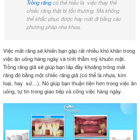
Trồng răng
có thể hiểu là việc thay thế
Hàn
chiếc răng thật bị tổn thương. Mà không
răng
thể khắc phục được hay mất đi bằng các
phương pháp nha khoa.
Nhổ
răng
khôn
Việc mất răng sẽ khiến bạn gặp rất nhiều khó khăn trong
việc ăn uống hàng ngày và tính thẫm mỹ khuôn mặt.
Tẩy
trắng
Trồng răng giả sẽ giúp bạn lấp đầy khoảng trống mất
răng
răng đó bằng một chiếc răng giả (có thể là nhựa, kim
loại, hay sứ…). Nó giúp bạn thuận tiện hơn trong việc ăn
Trồng
uống, tự tin trong giao tiếp và công việc hàng ngày.
răng
implant
Răng
sứ
thẩm
mỹ