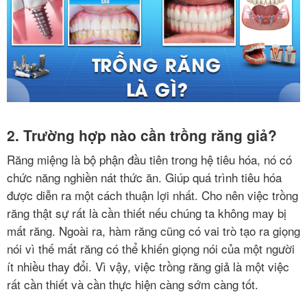
BẢNG
GIÁ
LIÊN
HỆ
2. Trường hợp nào cần trồng răng giả?
GIỚI
THIỆU
Răng miệng là bộ phận đầu tiên trong hệ tiêu hóa, nó có
chức năng nghiền nát thức ăn. Giúp quá trình tiêu hóa
KIẾN
được diễn ra một cách thuận lợi nhất. Cho nên việc trồng
THỨC
răng thật sự rất là cần thiết nếu chúng ta không may bị
NHA
mất răng. Ngoài ra, hàm răng cũng có vai trò tạo ra giọng
KHOA
nói vì thế mất răng có thể khiến giọng nói của một người
ít nhiều thay đổi. Vì vậy, việc trồng răng giả là một việc
Chính
rất cần thiết và cần thực hiện càng sớm càng tốt.
sách
bảo