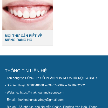
MỌI THỨ CẦN BIẾT VỀ
NIỀNG RĂNG HÔ
THÔNG TIN LIÊN HỆ
- Tên công ty: CÔNG TY CỔ PHẦN NHA KHOA HÀ NỘI SYDNEY
- Số điện thoại: 0398348888 – 0945747999 – 0916952662
- Website: https://nhakhoahanoisydney.vn
- Email: nhakhoahanoisydney@gmail.com
- Địa chỉ: Số nhà 92, phố Nguyễn Chánh, Phường Yên Hoà, Thành