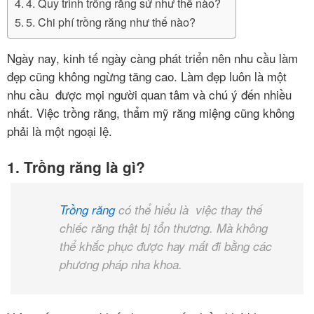
4. Quy trình trồng răng sứ như thế nào?
Hàn
5. Chi phí trồng răng như thế nào?
răng
Ngày nay, kinh tế ngày càng phát triển nên nhu cầu làm
Nhổ
đẹp cũng không ngừng tăng cao. Làm đẹp luôn là một
răng
nhu cầu được mọi người quan tâm và chú ý đến nhiều
khôn
nhất. Việc trồng răng, thẩm mỹ răng miệng cũng không
phải là một ngoại lệ.
Tẩy
trắng
răng
1. Trồng răng là gì?
Trồng
Trồng răng
có thể hiểu là việc thay thế
răng
chiếc răng thật bị tổn thương. Mà không
implant
thể khắc phục được hay mất đi bằng các
phương pháp nha khoa.
Răng
sứ
thẩm
mỹ