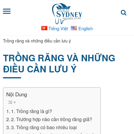
Tiếng Việt
English
DỊCH
VỤ
Trồng răng và những điều cần lưu ý
Bọc
TRỒNG RĂNG VÀ NHỮNG
răng
ĐIỀU CẦN LƯU Ý
sứ
Nha
khoa
Nội Dung
trẻ
em
1. Trồng răng là gì?
Niềng
2. Trường hợp nào cần trồng răng giả?
răng
3. Trồng răng có bao nhiêu loại