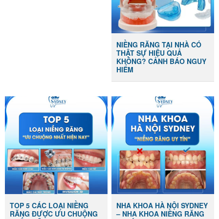
NIỀNG RĂNG TẠI NHÀ CÓ
THẬT SỰ HIỆU QUẢ
KHÔNG? CẢNH BÁO NGUY
HIỂM
TOP 5 CÁC LOẠI NIỀNG
NHA KHOA HÀ NỘI SYDNEY
RĂNG ĐƯỢC ƯU CHUỘNG
– NHA KHOA NIỀNG RĂNG