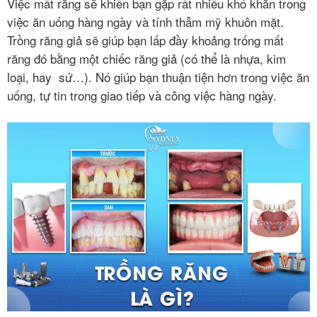
Việc mất răng sẽ khiến bạn gặp rất nhiều khó khăn trong
việc ăn uống hàng ngày và tính thẫm mỹ khuôn mặt.
BẢNG
Trồng răng giả sẽ giúp bạn lấp đầy khoảng trống mất
GIÁ
răng đó bằng một chiếc răng giả (có thể là nhựa, kim
loại, hay sứ…). Nó giúp bạn thuận tiện hơn trong việc ăn
LIÊN
uống, tự tin trong giao tiếp và công việc hàng ngày.
HỆ
GIỚI
THIỆU
KIẾN
THỨC
NHA
KHOA
Chính
sách
bảo