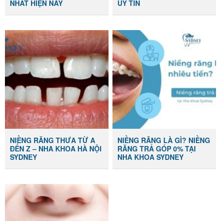
NHẤT HIỆN NAY
UY TÍN
NIỀNG RĂNG THƯA TỪ A
NIỀNG RĂNG LÀ GÌ? NIỀNG
ĐẾN Z – NHA KHOA HÀ NỘI
RĂNG TRẢ GÓP 0% TẠI
SYDNEY
NHA KHOA SYDNEY