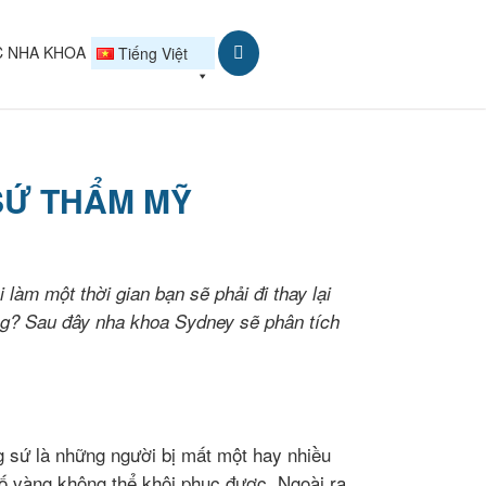
C NHA KHOA
Tiếng Việt
SỨ THẨM MỸ
làm một thời gian bạn sẽ phải đi thay lại
hông? Sau đây nha khoa Sydney sẽ phân tích
 sứ là những người bị mất một hay nhiều
ố vàng không thể khôi phục được. Ngoài ra,