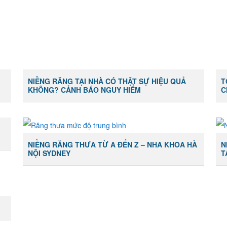
NIỀNG RĂNG TẠI NHÀ CÓ THẬT SỰ HIỆU QUẢ
T
KHÔNG? CẢNH BÁO NGUY HIỂM
C
G
NIỀNG RĂNG THƯA TỪ A ĐẾN Z – NHA KHOA HÀ
N
NỘI SYDNEY
T