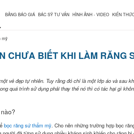
BẢNG BÁO GIÁ
BÁC SỸ TƯ VẤN
HÌNH ẢNH - VIDEO
KIẾN THỨ
m mỹ
ẠN CHƯA BIẾT KHI LÀM RĂNG 
 vẻ đẹp tự nhiên. Tuy rằng đó chỉ là một lớp áo và sau khi 
rong quá trình sử dụng phải thay thế nó thì có tác hại gì k
 nào?
hể
bọc răng sứ thẩm mỹ
. Cho nên những trường hợp bọc răng
 người đã từng sử dụng nhiều kháng sinh khiến cho răng bị 