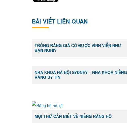
BÀI VIẾT LIÊN QUAN
TRỒNG RĂNG GIẢ CÓ ĐƯỢC VĨNH VIỄN NHƯ
BẠN NGHĨ?
NHA KHOA HÀ NỘI SYDNEY – NHA KHOA NIỀN
RĂNG UY TÍN
MỌI THỨ CẦN BIẾT VỀ NIỀNG RĂNG HÔ