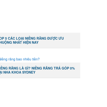
OP 5 CÁC LOẠI NIỀNG RĂNG ĐƯỢC ƯU
HUỘNG NHẤT HIỆN NAY
IỀNG RĂNG LÀ GÌ? NIỀNG RĂNG TRẢ GÓP 0%
ẠI NHA KHOA SYDNEY