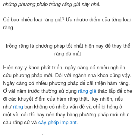
những phương pháp trồng răng giả này nhé.
Hàn
răng
Có bao nhiêu loại răng giả? Ưu nhược điểm của từng loại
răng
Nhổ
răng
khôn
Trồng răng là phương pháp tốt nhất hiện nay để thay thế
răng đã mất
Tẩy
trắng
Hiện nay y khoa phát triển, ngày càng có nhiều nghiên
răng
cứu phương pháp mới. Đối với ngành nha khoa cũng vậy.
Ngày càng có nhiều phương pháp để cải thiện hàm răng.
Trồng
Ở vài năm trước thường sử dụng
răng giả
tháo lắp để che
răng
đi các khuyết điểm của hàm răng thật. Tuy nhiên, nếu
implant
như
răng
bạn không có nhiều vấn đề và chỉ bị hỏng ở
một vài cái thì hãy nên thay bằng phương pháp mới như
Răng
sứ
cầu răng sứ và
cấy ghép implant
.
thẩm
mỹ