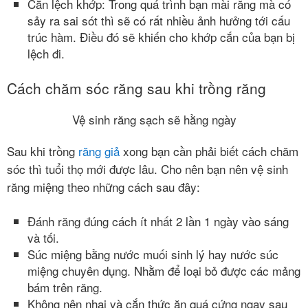
Cắn lệch khớp: Trong quá trình bạn mài răng mà có
sảy ra sai sót thì sẽ có rất nhiều ảnh hưởng tới cấu
trúc hàm. Điều đó sẽ khiến cho khớp cắn của bạn bị
lệch đi.
Cách chăm sóc răng sau khi trồng răng
Vệ sinh răng sạch sẽ hằng ngày
Sau khi trồng
răng giả
xong bạn cần phải biết cách chăm
sóc thì tuổi thọ mới được lâu. Cho nên bạn nên vệ sinh
răng miệng theo những cách sau đây:
Đánh răng đúng cách ít nhất 2 lần 1 ngày vào sáng
và tối.
Súc miệng bằng nước muối sinh lý hay nước súc
miệng chuyên dụng. Nhằm để loại bỏ được các mảng
bám trên răng.
Không nên nhai và cắn thức ăn quá cứng ngay sau