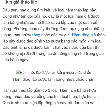
Hàm giả tháo lắp
Đầu tiên, hãy cũng tìm hiểu về loại hàm tháo lắp này.
BẢNG
Cũng như tên gọi của nó, đây là một loại hàm giả được
GIÁ
làm bằng nhựa có thể tháo ra và lắp vào một cách dễ
dàng. Phương pháp này thường được áp dụng cho những
LIÊN
người mất nhiều
răng
hoặc các cụ già.
Hàm răng giả
tháo
HỆ
lắp này được đeo dính vào nướu bằng các móc kim loại.
Đặc biệt là nó đã được bám chặt vào nướu của bạn thì
GIỚI
THIỆU
sẽ không bị rơi rớt trong lúc ăn uống cũng như trong giao
tiếp hằng ngày.
KIẾN
THỨC
NHA
Hàm tháo lắp được làm bằng nhựa chắc chắn
KHOA
Hàm giả tháo lắp gồm có 3 loại: Hàm làm bằng nhựa
Chính
cứng, nhựa dẻo và bằng các kim loại titan, hợp kim….
sách
Quá trình thưa hiện lắp răng giả này rất đơn giản và
bảo