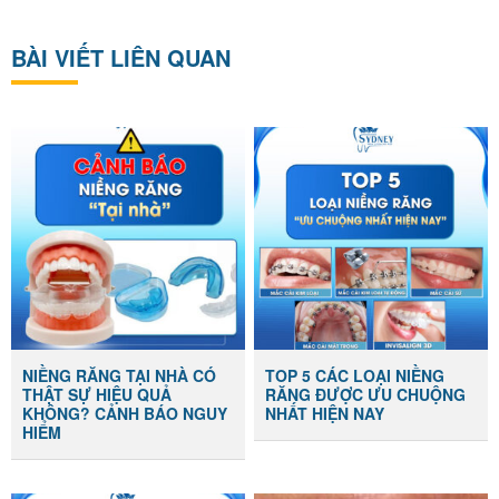
BÀI VIẾT LIÊN QUAN
NIỀNG RĂNG TẠI NHÀ CÓ
TOP 5 CÁC LOẠI NIỀNG
THẬT SỰ HIỆU QUẢ
RĂNG ĐƯỢC ƯU CHUỘNG
KHÔNG? CẢNH BÁO NGUY
NHẤT HIỆN NAY
HIỂM