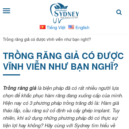
Tiếng Việt
English
DỊCH
VỤ
Trồng răng giả có được vĩnh viễn như bạn nghĩ?
Bọc
TRỒNG RĂNG GIẢ CÓ ĐƯỢC
răng
VĨNH VIỄN NHƯ BẠN NGHĨ?
sứ
Nha
khoa
Trồng răng giả
là biện pháp đã có rất nhiều người lựa
trẻ
chọn để khắc phục hàm răng đang xuống cấp của mình.
em
Hiện nay có 3 phương pháp trồng trăng đó là: Hàm giả
tháo lắp, cầu răng sứ cố định và cấy ghép implant. Tuy
Niềng
nhiên, khi sử dụng những phương pháp đó có thực sự
răng
tiện lợi hay không? Hãy cùng với Sydney tìm hiểu về